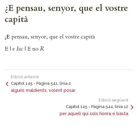
¿E pensau, senyor, que el vostre
capità
¿
E
pensau, senyor, que el vostre capità
E | e
Inc
| E no
R
Edició anterior
Capítol 145 - Pàgina 541, línia 2
alguns maldients, volent posar
Edició següent
Capítol 145 - Pàgina 544, línia 12
per aquell qui sols honra e basta