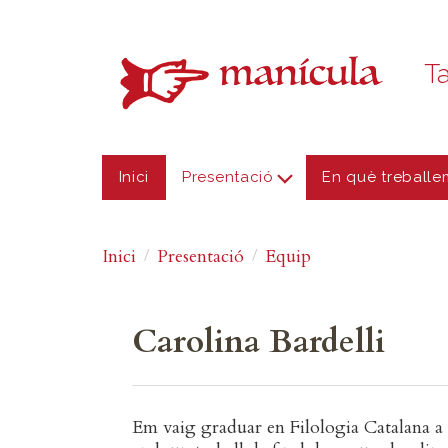
Vés al contingut
Ta
Inici
Presentació
En què treballe
Inici
Presentació
Equip
Carolina Bardelli
Em vaig graduar en Filologia Catalana a 