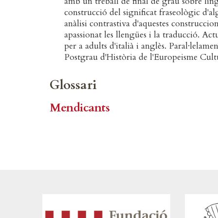
amb un treball de final de grau sobre ling
construcció del significat fraseològic d'a
anàlisi contrastiva d'aquestes construccion
apassionat les llengües i la traducció. Ac
per a adults d'italià i anglès. Paral·lelam
Postgrau d'Història de l'Europeisme Cult
Glossari
Mendicants