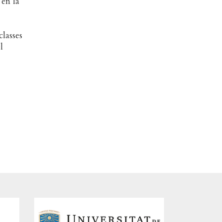
 en la
classes
l