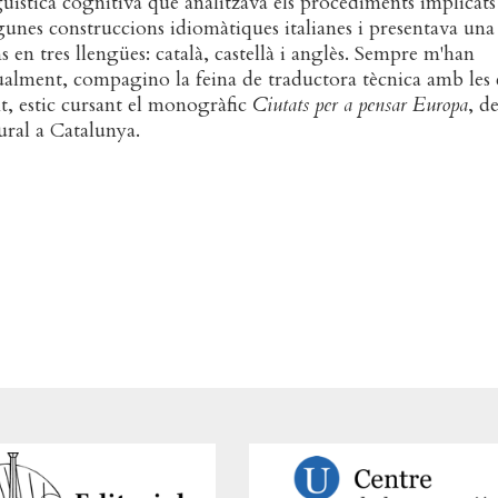
üística cognitiva que analitzava els procediments implicats
lgunes construccions idiomàtiques italianes i presentava una
s en tres llengües: català, castellà i anglès. Sempre m'han
tualment, compagino la feina de traductora tècnica amb les 
ent, estic cursant el monogràfic
Ciutats per a pensar Europa
, de
ural a Catalunya.