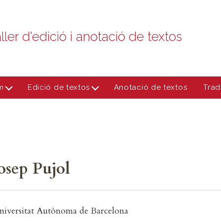
ller d'edició i anotació de textos
m
Edició de textos
Anotació de textos
Trad
osep Pujol
niversitat Autònoma de Barcelona