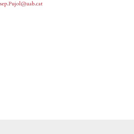
osep.Pujol@uab.cat