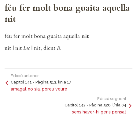
féu fer molt bona guaita aquella
nit
féu fer molt bona guaita aquella
nit
nit | nit
Inc
| nit, dient
R
Edició anterior
Capítol 141 - Pàgina 513, línia 17
amagat no sia, poreu veure
Edició següent
Capítol 142 - Pàgina 526, línia 04
sens haver-hi gens pensat