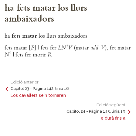
ha fets matar los llurs
ambaixadors
ha
fets matar
los llurs ambaixadors
1
fets matar [
P
] | fets fer
LN
V
(matar
add. V
), fet matar
2
N
| fets fer morir
R
Edició anterior
Capítol 23 - Pàgina 142, línia 16
Los cavallers se'n tornaren
Edició següent
Capítol 24 - Pàgina 145, línia 19
e durà fins a