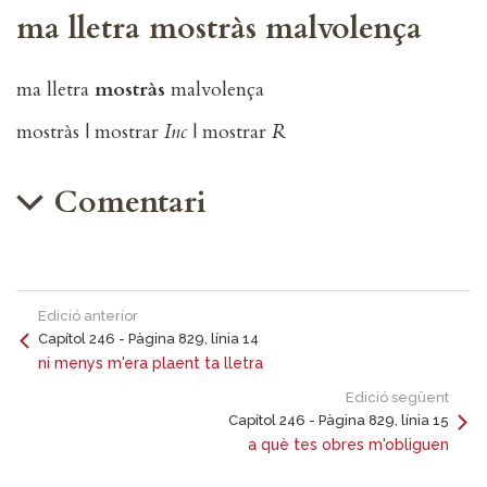
ma lletra mostràs malvolença
ma lletra
mostràs
malvolença
mostràs | mostrar
Inc
| mostrar
R
Comentari
Edició anterior
Capítol 246 - Pàgina 829, línia 14
ni menys m'era plaent ta lletra
Edició següent
Capítol 246 - Pàgina 829, línia 15
a què tes obres m'obliguen