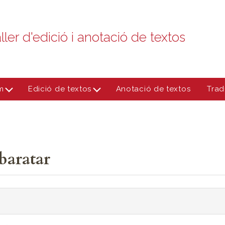
ller d'edició i anotació de textos
m
Edició de textos
Anotació de textos
Trad
baratar