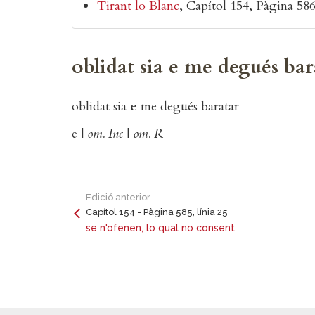
Tirant lo Blanc
Capítol 154
Pàgina 586,
oblidat sia e me degués bar
oblidat sia
e
me degués baratar
e |
om. Inc
|
om. R
Edició anterior
Capítol 154 - Pàgina 585, línia 25
se n'ofenen, lo qual no consent