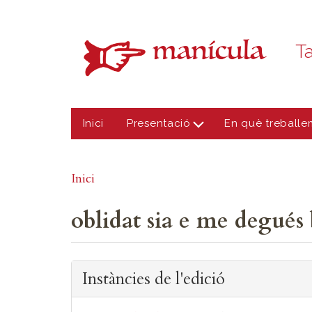
Vés al contingut
Ta
Inici
Presentació
En què treballe
Inici
oblidat sia e me degués 
Instàncies de l'edició