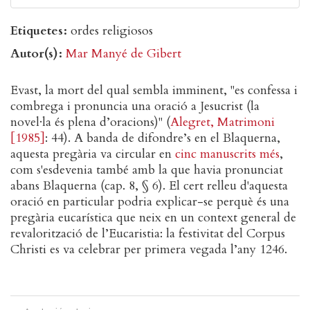
Etiquetes
ordes religiosos
Autor(s)
Mar Manyé de Gibert
Evast, la mort del qual sembla imminent, "es confessa i
combrega i pronuncia una oració a Jesucrist (la
novel·la és plena d’oracions)" (
Alegret, Matrimoni
[1985]
: 44). A banda de difondre’s en el Blaquerna,
aquesta pregària va circular en
cinc manuscrits més
,
com s'esdevenia també amb la que havia pronunciat
abans Blaquerna (cap. 8, § 6). El cert relleu d'aquesta
oració en particular podria explicar-se perquè és una
pregària eucarística que neix en un context general de
revalorització de l’Eucaristia: la festivitat del Corpus
Christi es va celebrar per primera vegada l’any 1246.