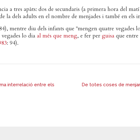
ncia a tres apàts: dos de secundaris (a primera hora del matí 
 de la dels adults en el nombre de menjades i també en els in
4), mentre diu dels infants que "mengen quatre vegades lo
s vegades lo dia
al més que meng
, e fer per
guisa
que entre 
983
: 94).
tima interrelació entre els
De totes coses de menjar 