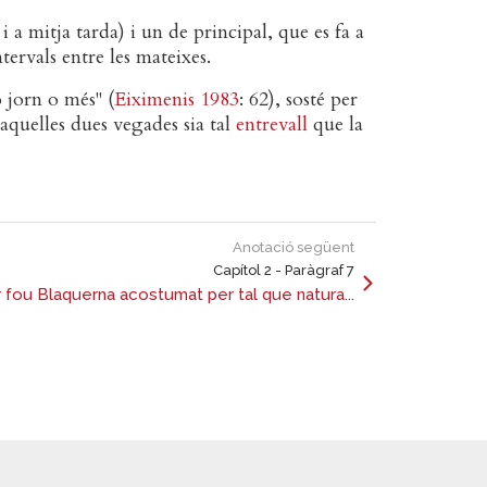
i a mitja tarda) i un de principal, que es fa a
tervals entre les mateixes.
 jorn o més" (
Eiximenis 1983
: 62), sosté per
aquelles dues vegades sia tal
entrevall
que la
Anotació següent
Capítol 2 - Paràgraf 7
fou Blaquerna acostumat per tal que natura...