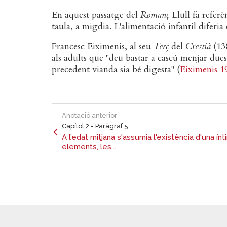
En aquest passatge del
Romanç
Llull fa referè
taula, a migdia. L'alimentació infantil diferia
Francesc Eiximenis, al seu
Terç
del
Crestià
(138
als adults que "deu bastar a cascú menjar due
precedent vianda sia bé digesta" (
Eiximenis 1
Anotació anterior
Capítol 2 - Paràgraf 5
A l’edat mitjana s'assumia l'existència d'una ín
elements, les...