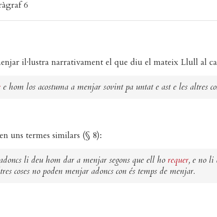
ràgraf 6
enjar il·lustra narrativament el que diu el mateix Llull al c
s
e hom los acostuma a menjar sovint pa untat e ast e les altres cos
en uns termes similars (§ 8):
a, adoncs li deu hom dar a menjar segons que ell ho
requer
, e no l
altres coses no poden menjar adoncs con és temps de menjar.