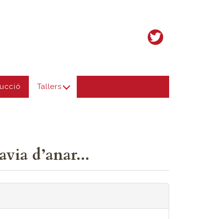
ucció
Tallers
via d’anar...