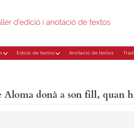
ller d'edició i anotació de textos
m
Edició de textos
Anotació de textos
Trad
 Aloma donà a son fill, quan ha