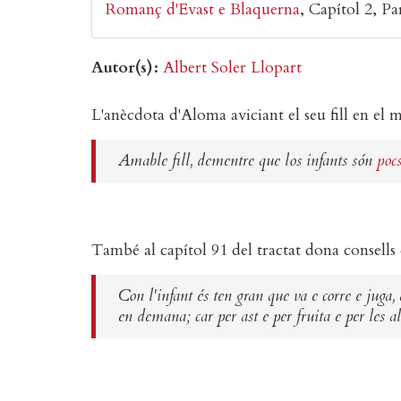
Romanç d'Evast e Blaquerna
Capítol 2
Pa
Autor(s)
Albert Soler Llopart
L'anècdota d'Aloma aviciant el seu fill en el m
Amable fill, dementre que los infants són
poc
També al capítol 91 del tractat dona consells 
Con l'infant és ten gran que va e corre e jug
en demana; car per ast e per fruita e per les 