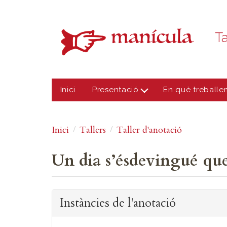
Vés al contingut
Ta
Inici
Presentació
En què treballe
Inici
Tallers
Taller d'anotació
Un dia s’ésdevingué que
Instàncies de l'anotació