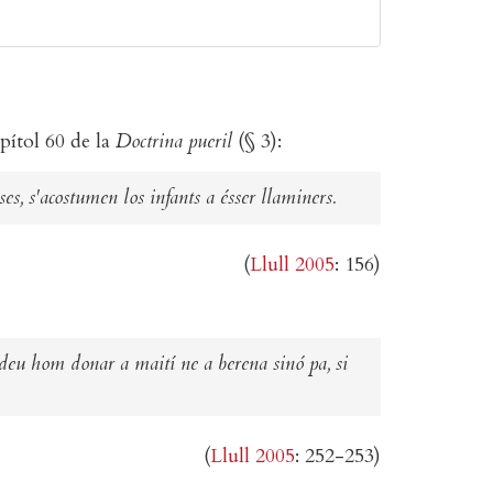
apítol 60 de la
Doctrina pueril
(§ 3):
es, s'acostumen los infants a ésser llaminers.
(
Llull 2005
: 156)
i deu hom donar a maití ne a berena sinó pa, si
(
Llull 2005
: 252-253)