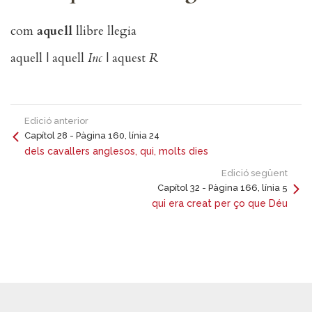
com
aquell
llibre llegia
aquell | aquell
Inc
| aquest
R
Edició anterior
Capítol 28 - Pàgina 160, línia 24
dels cavallers anglesos, qui, molts dies
Edició següent
Capítol 32 - Pàgina 166, línia 5
qui era creat per ço que Déu