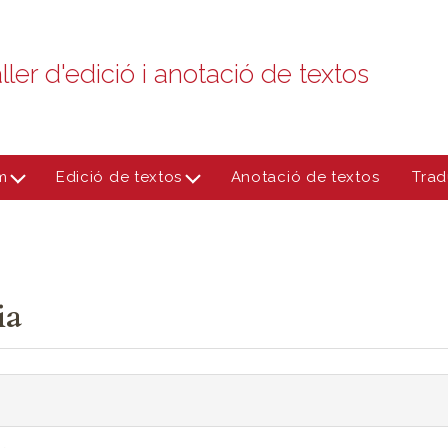
ller d'edició i anotació de textos
m
Edició de textos
Anotació de textos
Trad
ia