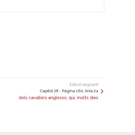
Edició següent
Capítol 28 - Pàgina 160, línia 24
dels cavallers anglesos, qui, molts dies