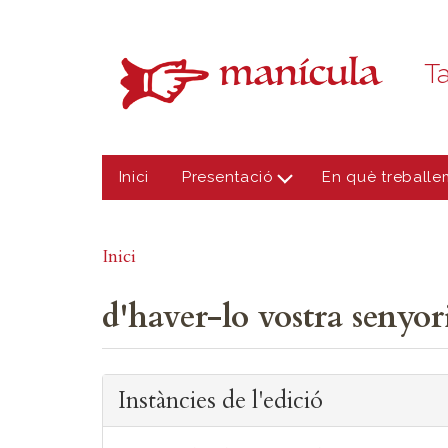
Vés al contingut
Ta
Inici
Presentació
En què treballe
Inici
d'haver-lo vostra senyor
Instàncies de l'edició