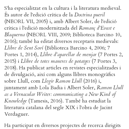
S'ha especialitzat en la cultura i la literatura medieval.
És autor de l'edició crítica de la
Doctrina pueril
(NEORL VII, 2005) i, amb Albert Soler, de l'edició
crítica i l'edició modernitzada del
Romanç d'Evast e
Blaquerna
(NEORL VIII, 2009; Biblioteca Barcino 10,
2016); també ha editat diversos receptaris medievals:
Llibre de Sent Soví
(Biblioteca Barcino 4, 2006; 7
Portes 1, 2014),
Llibre d'aparellar de menjar
(7 Portes 2,
2015) i
Llibre de totes maneres de potatges
(7 Portes 3,
2018). Ha publicat articles en revistes especialitzades i
de divulgació, així com alguns llibres monogràfics
sobre Llull, com
Llegir Ramon Llull
(2016) i,
juntament amb Lola Badia i Albert Soler,
Ramon Llull
as a Vernacular Writer: communicating a New Kind of
Knowledge
(Tamesis, 2016). També ha estudiat la
literatura catalana del segle XIX i l'obra de Jacint
Verdaguer.
Ha participat en diversos projectes de recerca dirigits