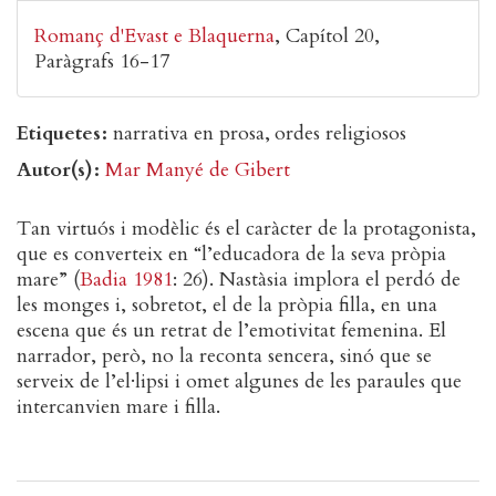
Romanç d'Evast e Blaquerna
Capítol 20
Paràgrafs 16-17
Etiquetes
narrativa en prosa
ordes religiosos
Autor(s)
Mar Manyé de Gibert
Tan virtuós i modèlic és el caràcter de la protagonista,
que es converteix en “l’educadora de la seva pròpia
mare” (
Badia 1981
: 26). Nastàsia implora el perdó de
les monges i, sobretot, el de la pròpia filla, en una
escena que és un retrat de l’emotivitat femenina. El
narrador, però, no la reconta sencera, sinó que se
serveix de l’el·lipsi i omet algunes de les paraules que
intercanvien mare i filla.