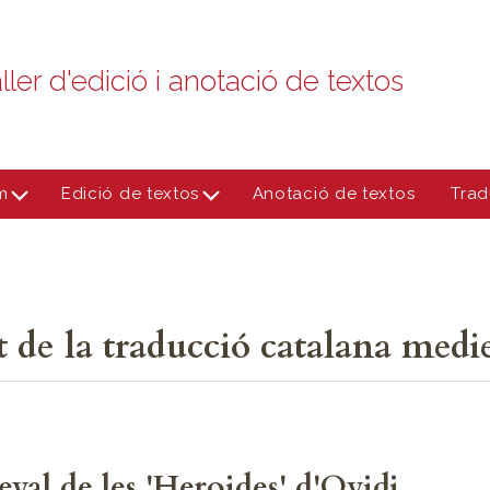
ller d'edició i anotació de textos
m
Edició de textos
Anotació de textos
Trad
 de la traducció catalana medie
val de les 'Heroides' d'Ovidi