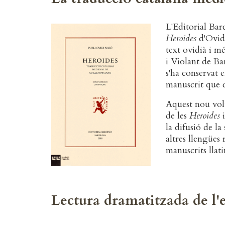
L'Editorial Barc
Heroides
d'Ovidi
text ovidià i m
i Violant de Ba
s'ha conservat 
manuscrit que c
Aquest nou volu
de les
Heroides
i
la difusió de l
altres llengües 
manuscrits llati
Lectura dramatitzada de l'