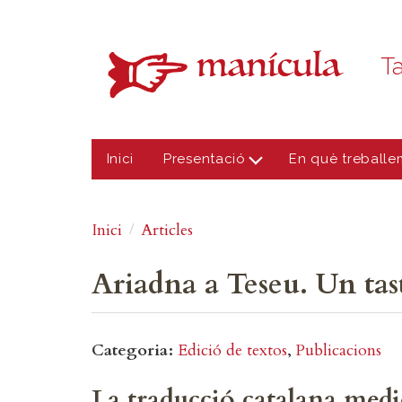
Vés al contingut
Ta
Inici
Presentació
En què treballe
Inici
Articles
Ariadna a Teseu. Un tast
Categoria
Edició de textos
Publicacions
La traducció catalana medie