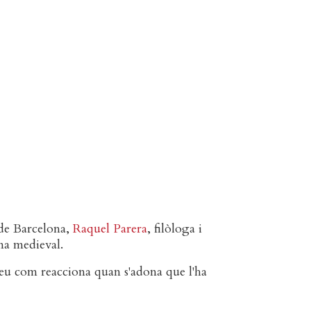
 de Barcelona,
Raquel Parera
, filòloga i
ana medieval.
seu com reacciona quan s'adona que l'ha