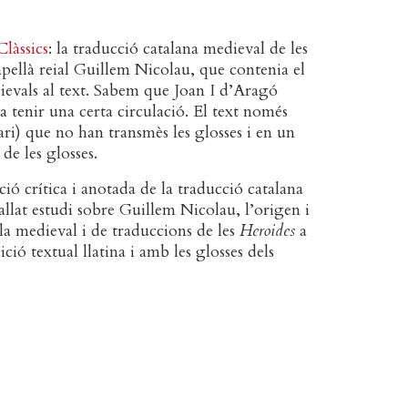
Clàssics
: la traducció catalana medieval de les
capellà reial Guillem Nicolau, que contenia el
dievals al text. Sabem que Joan I d’Aragó
 tenir una certa circulació. El text només
ri) que no han transmès les glosses i en un
de les glosses.
ició crítica i anotada de la traducció catalana
tallat estudi sobre Guillem Nicolau, l’origen i
ola medieval i de traduccions de les
Heroides
a
ció textual llatina i amb les glosses dels