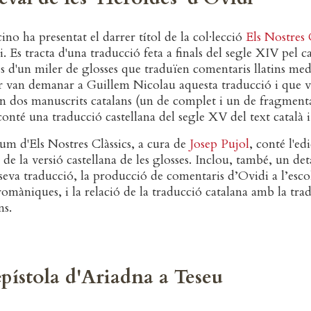
ino ha presentat el darrer títol de la col·lecció
Els Nostres 
. Es tracta d'una traducció feta a finals del segle XIV pel 
és d'un miler de glosses que traduïen comentaris llatins me
r van demanar a Guillem Nicolau aquesta traducció i que va
en dos manuscrits catalans (un de complet i un de fragmenta
onté una traducció castellana del segle XV del text català i 
m d'Els Nostres Clàssics, a cura de
Josep Pujol
, conté l'ed
 de la versió castellana de les glosses. Inclou, també, un de
a seva traducció, la producció de comentaris d’Ovidi a l’esc
romàniques, i la relació de la traducció catalana amb la tradi
ns.
epístola d'Ariadna a Teseu