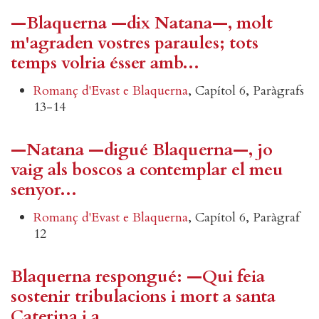
—Blaquerna —dix Natana—, molt
m'agraden vostres paraules; tots
temps volria ésser amb...
Romanç d'Evast e Blaquerna
, Capítol 6, Paràgrafs
13-14
—Natana —digué Blaquerna—, jo
vaig als boscos a contemplar el meu
senyor...
Romanç d'Evast e Blaquerna
, Capítol 6, Paràgraf
12
Blaquerna respongué: —Qui feia
sostenir tribulacions i mort a santa
Caterina i a...