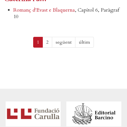
Romanç d'Evast e Blaquerna
, Capítol 6, Paràgraf
10
Paginació
Pàgina següent
Última pàgina
1
2
següent
últim