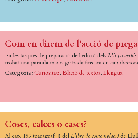
Com en direm de l'acció de prega
En les tasques de preparació de l'edició dels
Mil proverbis
trobat una paraula mai registrada fins ara en cap diccion
Categoria
Curiositats
Edició de textos
Llengua
Coses, calces o cases?
Al cap. 153 (paràgraf 4) del
Llibre de contemplació
de Llull