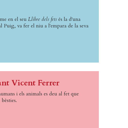
ume en el seu
Llibre dels fets
és la d'una
Puig, va fer el niu a l'empara de la seva
nt Vicent Ferrer
humans i els animals es deu al fet que
 bèsties.