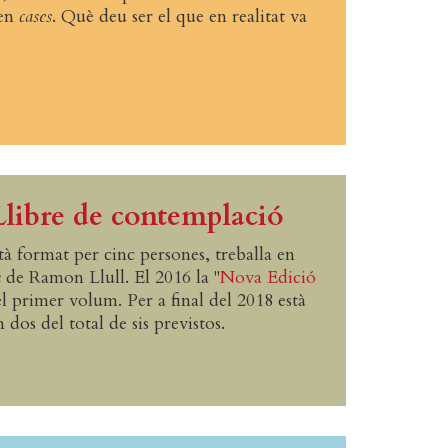
uen
cases
. Què deu ser el que en realitat va
Llibre de contemplació
tà format per cinc persones, treballa en
u
de Ramon Llull. El 2016 la "
Nova Edició
 primer volum. Per a final del 2018 està
dos del total de sis previstos.