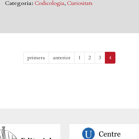
Categoria
Codicologia
Curiositats
Primera pàgina
Pàgina anterior
primera
anterior
1
2
3
4