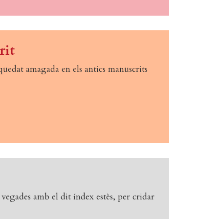
rit
quedat amagada en els antics manuscrits
vegades amb el dit índex estès, per cridar