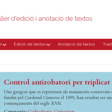
ller d'edició i anotació de textos
m
Edició de textos
Anotació de textos
Trad
Control antirobatori per triplicat
Uns gargots que es repeteixen als manuscrits conservats
fundat pel Cardenal Cisneros el 1499, han resultat ser uns
començaments del segle XVII.
Categoria
Codicologia
Curiositats